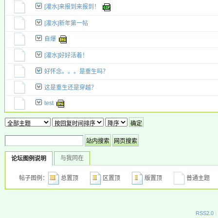
[灌水]来报到来报到！
新小字报
[灌水]新年第一帖
自爆
[灌水]好好活着！
好怀念。。。是重生吗？
这是重生还是穿越？
test
与我同在
论坛图例说明
帖子图例：
总置顶
区置顶
版置顶
普通主
RSS2.0
|