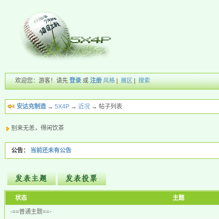
欢迎您：游客！请先
登录
或
注册
风格
|
展区
|
搜索
安达充制造
→
5X4P
→
近况
→ 帖子列表
别来无恙，得闲饮茶
公告：
当前还未有公告
新的主题
状态
主题
投票帖
-==普通主题==-
交易帖