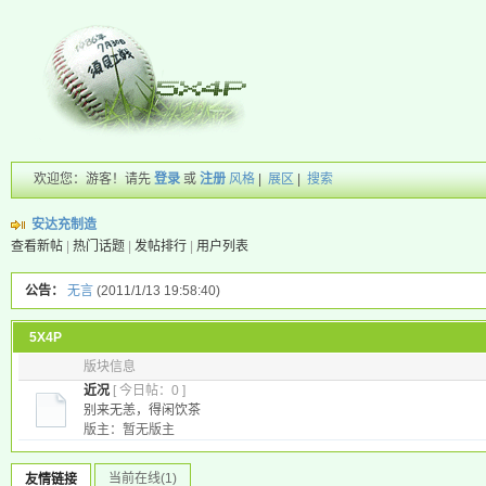
欢迎您：游客！请先
登录
或
注册
风格
|
展区
|
搜索
安达充制造
查看新帖
|
热门话题
|
发帖排行
|
用户列表
公告：
无言
(2011/1/13 19:58:40)
5X4P
版块信息
近况
[ 今日帖：0 ]
别来无恙，得闲饮茶
版主：暂无版主
当前在线
(1)
友情链接