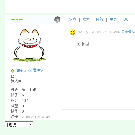
marrew
|
信息
|
搜索
|
邮箱
|
主页
|
UC
Post By：2010/10/21 8:54:04 [
只看该作
呀 路过
加好友
发短信
路人甲
等级：新手上路
帖子：
6
积分：107
威望：0
精华：0
注册：
2010/5/31 21:40:49