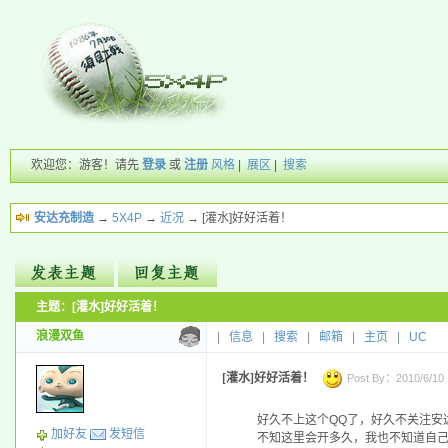
欢迎您：游客！请先
登录
或
注册
风格
|
展区
|
搜索
安达充制造
→
5X4P
→
近况
→ [灌水]好好活着！
主题：[灌水]好好活着！
新的主题
投票帖
浪漫双鱼
|
信息
|
搜索
|
邮箱
|
主页
|
UC
交易帖
小字报
[灌水]好好活着！
Post By：2010/6/10 1
好久不上这个QQ了，好久不关注安
加好友
发短信
不知这里会开多久，我也不知道自