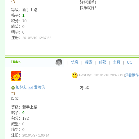
好好活着！
快乐就好！
等级：新手上路
帖子：
1
积分：70
威望：0
精华：0
注册：
2010/6/10 12:37:52
Hideo
|
信息
|
搜索
|
邮箱
|
主页
|
UC
Post By：2010/6/10 20:43:19 [
只看该作
加好友
发短信
呀··鱼
废柴
等级：新手上路
帖子：
9
积分：182
威望：0
精华：0
注册：
2010/5/27 1:00:14