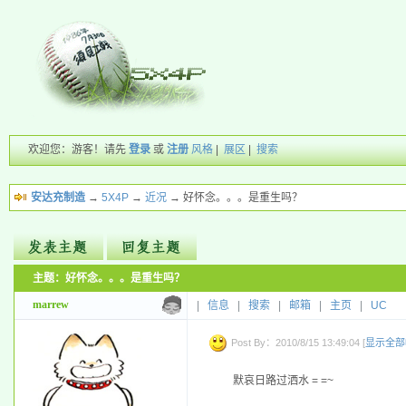
欢迎您：游客！请先
登录
或
注册
风格
|
展区
|
搜索
安达充制造
→
5X4P
→
近况
→ 好怀念。。。是重生吗？
主题：好怀念。。。是重生吗？
新的主题
投票帖
marrew
|
信息
|
搜索
|
邮箱
|
主页
|
UC
交易帖
小字报
Post By：2010/8/15 13:49:04 [
显示全部
默哀日路过洒水 = =~