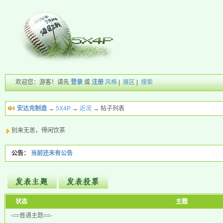
欢迎您：游客！请先
登录
或
注册
风格
|
展区
|
搜索
安达充制造
→
5X4P
→
近况
→ 帖子列表
别来无恙，得闲饮茶
公告：
当前还未有公告
新的主题
状态
主题
投票帖
-==普通主题==-
交易帖