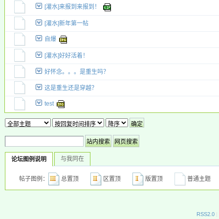
[灌水]来报到来报到！
新小字报
[灌水]新年第一帖
自爆
[灌水]好好活着！
好怀念。。。是重生吗？
这是重生还是穿越？
test
与我同在
论坛图例说明
帖子图例：
总置顶
区置顶
版置顶
普通主
RSS2.0
|